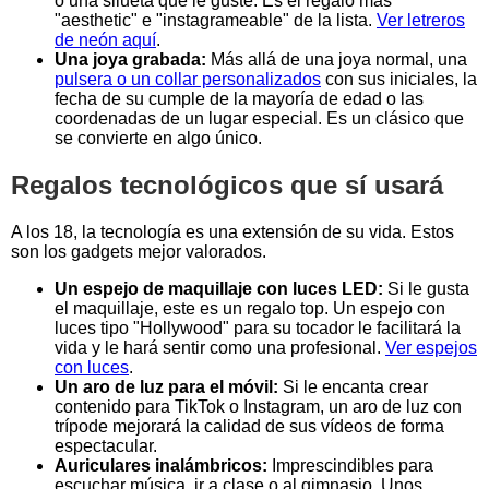
o una silueta que le guste. Es el regalo más
"aesthetic" e "instagrameable" de la lista.
Ver letreros
de neón aquí
.
Una joya grabada:
Más allá de una joya normal, una
pulsera o un collar personalizados
con sus iniciales, la
fecha de su cumple de la mayoría de edad o las
coordenadas de un lugar especial. Es un clásico que
se convierte en algo único.
Regalos tecnológicos que sí usará
A los 18, la tecnología es una extensión de su vida. Estos
son los gadgets mejor valorados.
Un espejo de maquillaje con luces LED:
Si le gusta
el maquillaje, este es un regalo top. Un espejo con
luces tipo "Hollywood" para su tocador le facilitará la
vida y le hará sentir como una profesional.
Ver espejos
con luces
.
Un aro de luz para el móvil:
Si le encanta crear
contenido para TikTok o Instagram, un aro de luz con
trípode mejorará la calidad de sus vídeos de forma
espectacular.
Auriculares inalámbricos:
Imprescindibles para
escuchar música, ir a clase o al gimnasio. Unos