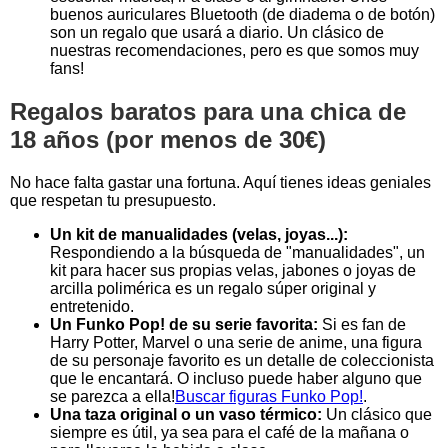
buenos auriculares Bluetooth (de diadema o de botón)
son un regalo que usará a diario. Un clásico de
nuestras recomendaciones, pero es que somos muy
fans!
Regalos baratos para una chica de
18 años (por menos de 30€)
No hace falta gastar una fortuna. Aquí tienes ideas geniales
que respetan tu presupuesto.
Un kit de manualidades (velas, joyas...):
Respondiendo a la búsqueda de "manualidades", un
kit para hacer sus propias velas, jabones o joyas de
arcilla polimérica es un regalo súper original y
entretenido.
Un Funko Pop! de su serie favorita:
Si es fan de
Harry Potter, Marvel o una serie de anime, una figura
de su personaje favorito es un detalle de coleccionista
que le encantará. O incluso puede haber alguno que
se parezca a ella!
Buscar figuras Funko Pop!
.
Una taza original o un vaso térmico:
Un clásico que
siempre es útil, ya sea para el café de la mañana o