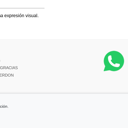
ma expresión visual.
s
S
s GRACIAS
 PERDON
ción.
 requisitos aplicables.