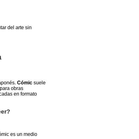
ar del arte sin
a
japonés.
Cómic
suele
para obras
icadas en formato
eer?
cómic es un medio