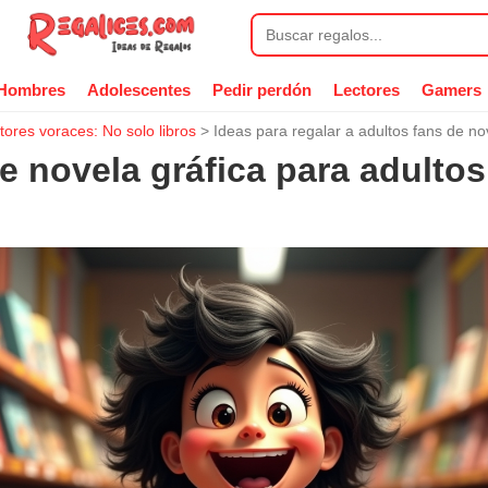
Hombres
Adolescentes
Pedir perdón
Lectores
Gamers
tores voraces: No solo libros
> Ideas para regalar a adultos fans de no
 novela gráfica para adultos: