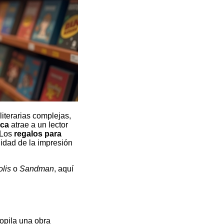
iterarias complejas,
ica
atrae a un lector
 Los
regalos para
lidad de la impresión
lis
o
Sandman
, aquí
copila una obra