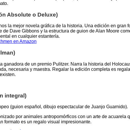
ato.
ón Absolute o Deluxe)
s la mejor novela gráfica de la historia. Una edición en gran f
rte de Dave Gibbons y la estructura de guion de Alan Moore co
tal en cualquier estantería.
tchmen en Amazon
elman)
a ganadora de un premio Pulitzer. Narra la historia del Holocau
uda, necesaria y maestra. Regalar la edición completa es regala
existen.
 integral)
opeo (guion español, dibujo espectacular de Juanjo Guarnido).
gonizado por animales antropomórficos con un arte de acuarela q
an formato es un regalo visual impresionante.