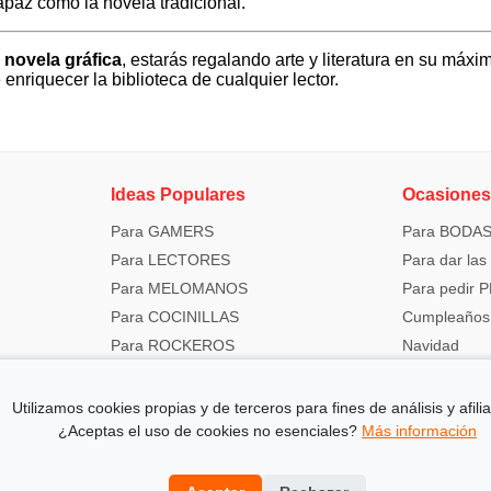
capaz como la novela tradicional.
 novela gráfica
, estarás regalando arte y literatura en su máxi
enriquecer la biblioteca de cualquier lector.
Ideas Populares
Ocasione
Para GAMERS
Para BODA
Para LECTORES
Para dar la
Para MELOMANOS
Para pedir
Para COCINILLAS
Cumpleaños
Para ROCKEROS
Navidad
Utilizamos cookies propias y de terceros para fines de análisis y afilia
¿Aceptas el uso de cookies no esenciales?
Más información
 de Amazon, obtengo ingresos por las compras adscritas que cumplen los