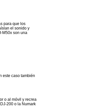
s para que los
íslan el sonido y
TH-M50x son una
en este caso también
r o al móvil y recrea
DDJ-200 o la Numark