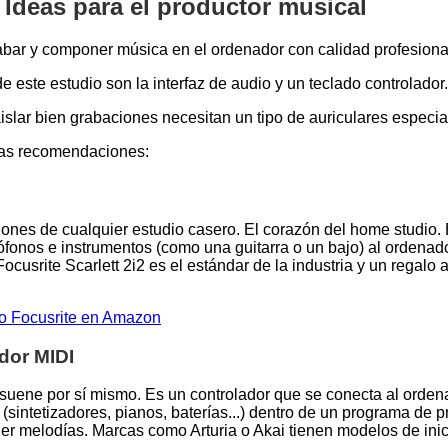
Ideas para el productor musical
bar y componer música en el ordenador con calidad profesiona
e este estudio son la interfaz de audio y un teclado controlador.
slar bien grabaciones necesitan un tipo de auriculares especia
ras recomendaciones:
iones de cualquier estudio casero. El corazón del home studio
ófonos e instrumentos (como una guitarra o un bajo) al ordenad
ocusrite Scarlett 2i2 es el estándar de la industria y un regalo
io Focusrite en Amazon
dor MIDI
suene por sí mismo. Es un controlador que se conecta al orden
 (sintetizadores, pianos, baterías...) dentro de un programa de 
r melodías. Marcas como Arturia o Akai tienen modelos de inici