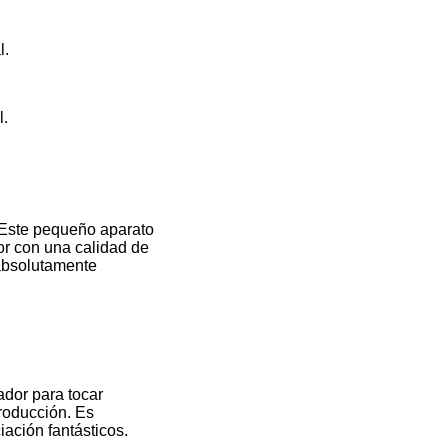
l.
l.
. Este pequeño aparato
or con una calidad de
 absolutamente
ador para tocar
producción. Es
ación fantásticos.