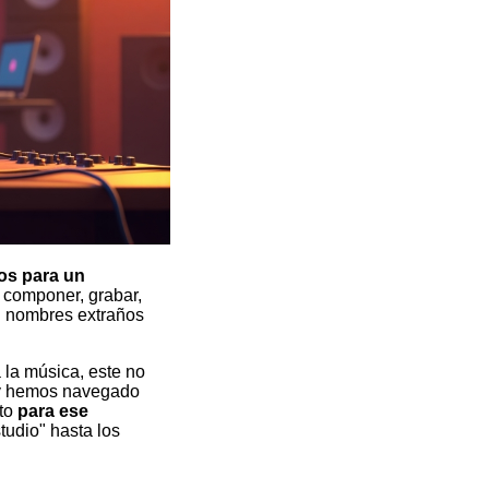
os para un
 componer, grabar,
on nombres extraños
la música, este no
e y hemos navegado
cto
para ese
tudio" hasta los