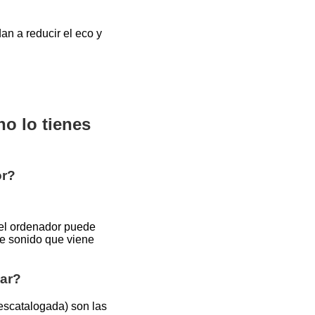
n a reducir el eco y
no lo tienes
or?
 el ordenador puede
de sonido que viene
zar?
escatalogada) son las