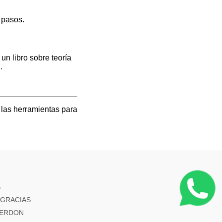
 pasos.
un libro sobre teoría
.
 las herramientas para
s
S
s GRACIAS
 PERDON