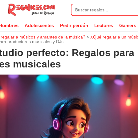
Hombres
Adolescentes
Pedir perdón
Lectores
Gamers
 regalar a músicos y amantes de la música?
>
¿Qué regalar a un músi
ara productores musicales y DJs
tudio perfecto: Regalos para
es musicales