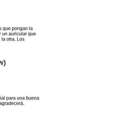
es que pongan la
r un auricular que
la otra. Los
w)
ucial para una buena
 agradecerá.