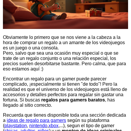
Obviamente lo primero que se nos viene a la cabeza a la
hora de comprar un regalo a un amante de los videojuegos
es un juego o una consola.
Pero, salvo que sea una ocasión muy especial o que se
trate de un regalo conjunto o una relación especial, los
precios suelen desorbitarse bastante. Pero calma, que para
eso estamos aquí :)
Encontrar un regalo para un gamer puede parecer
complicado, ¡especialmente si tienen "de todo"! Pero la
realidad es que el universo de los videojuegos está lleno de
accesorios y detalles perfectos para regalar sin gastar una
fortuna. Si buscas
regalos para gamers baratos
, has
llegado al sitio correcto.
Recuerda que tienes disponible toda una sección dedicada
a
ideas de regalo para gamers
según su plataforma
(
playstation
,
nintendo
,
xbox
,...), segun el tipo de gamer
(
chicas
,
adultos
,
niños
) y un
monton de ideas originales